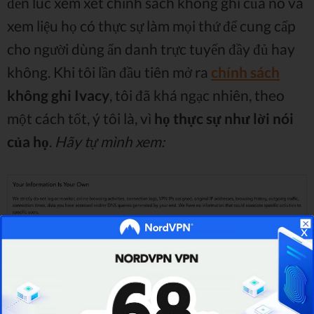
đến lúc xem xét chính sách không ghi của nó và
xem liệu họ có thực sự làm mọi thứ để cung cấp
cho người dùng ẩn danh trực tuyến đầy đủ hay
không. Khi tôi lần đầu tiên mở ra
chính sách
không ghi Ivacy
, tôi đã khá ngạc nhiên, theo
một cách tốt, ý tôi là, vì
họ thực sự như lời nói
của họ
.
Hãy tự mình xem:
x
Như bạn có thể thấy, chỉ tên của bạn (bạn luôn
có thể nhập tên giả), email và phương thức