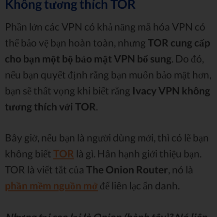
Không tương thích TOR
Phần lớn các VPN có khả năng mã hóa VPN có
thể bảo vệ bạn hoàn toàn, nhưng
TOR cung cấp
cho bạn một bộ bảo mật VPN bổ sung
. Do đó,
nếu bạn quyết định rằng bạn muốn bảo mật hơn,
bạn sẽ thất vọng khi biết rằng
Ivacy VPN không
tương thích với TOR
.
Bây giờ, nếu bạn là người dùng mới, thì có lẽ bạn
không biết
TOR
là gì. Hân hạnh giới thiệu bạn.
TOR là viết tắt của
The Onion Router
, nó là
phần mềm nguồn mở
để liên lạc ẩn danh.
Nhưng tại sao lại là Onion (hành tây)? Nó liên