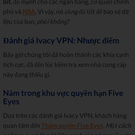
bit
, đủ mạnh cho các ngân hàng, cơ quan chính
phủ và
NSA
. Vì vậy, nó
cũng
đủ tốt để bảo vệ dữ
liệu của bạn,
phải không
?
Đánh giá Ivacy VPN: Nhược điểm
Bây giờ chúng tôi đã hoàn thành các khía cạnh
tích cực, đã đến lúc kiểm tra xem nhà cung cấp
này đang thiếu gì.
Nằm trong khu vực quyền hạn Five
Eyes
Dựa trên các đánh giá Ivacy VPN, khách hàng
quan tâm đến
Thẩm quyền Five Eyes
.
Một cách