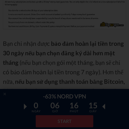
Bạn chỉ nhận được
bảo đảm hoàn lại tiền trong
30 ngày nếu bạn chọn đăng ký dài hơn một
tháng
(nếu bạn chọn gói một tháng, bạn sẽ chỉ
có bảo đảm hoàn lại tiền trong 7 ngày). Hơn thế
nữa,
nếu bạn sử dụng thanh toán bằng Bitcoin,
BitPay, thanh toán Coin & tường thanh toán
-63% NORD VPN
làm phương thức thanh toán của bạn, bạn sẽ
0
06
16
13
không lấy lại được tiền của mình.
NGÀY
GIỜ
PHÚT
GIÂY
START
Do đó, mặc dù nghe có vẻ công bằng vì các