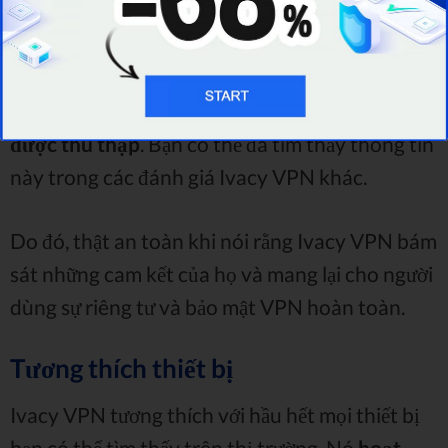
thanh toán sẽ được theo dõi. Phần còn lại của
thông tin nhạy cảm sẽ được giữ kín.
Không có IP,
không có lịch sử tìm kiếm, lưu lượng truy cập
hoặc thông tin khác được viết dưới đây sẽ
được thu thập
. Bạn có thể đã tìm thấy thông tin
này trong các đánh giá Ivacy VPN khác.
Do đó, thật an toàn khi nói rằng Ivacy VPN bám
sát những cam kết của họ và mang lại cho người
dùng sự riêng tư và bảo mật VPN hoàn toàn.
Tương thích thiết bị
Ivacy VPN tương thích với hầu hết mọi thiết bị
bạn có thể tìm thấy trên thị trường. Nó
hoạt