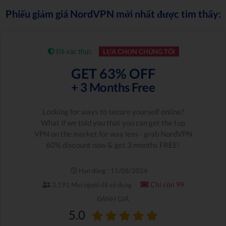
Phiếu giảm giá NordVPN mới nhất được tìm thấy:
Đã xác thực
LỰA CHỌN CHÚNG TÔI
GET 63% OFF
+ 3 Months Free
Looking for ways to secure yourself online?
What if we told you that you can get the top
VPN on the market for way less - grab NordVPN
60% discount now & get 3 months FREE!
Hạn dùng : 11/08/2026
Chỉ còn 99
3,191 Mọi người đã sử dụng
ĐÁNH GIÁ
5.0