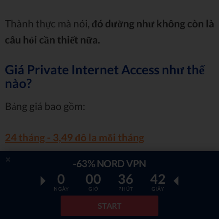
Thành thực mà nói,
đó dường như không còn là
câu hỏi cần thiết nữa.
Giá Private Internet Access như thế
nào?
Bảng giá bao gồm:
24 tháng - 3,49 đô la mỗi tháng
12 tháng - 5,99 đô la mỗi tháng
-63% NORD VPN
0
00
36
40
1 tháng - 9,95 đô la mỗi tháng
NGÀY
GIỜ
PHÚT
GIÂY
Có một điều hơi kỳ lạ ở đây (
và là điều mà các
START