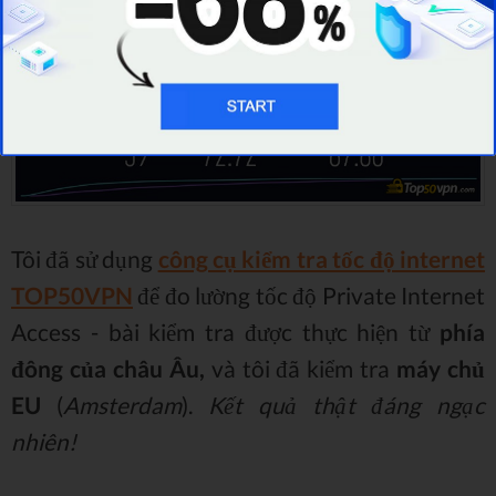
tốc độ Private Internet Access.
Tôi đã sử dụng
công cụ kiểm tra tốc độ internet
TOP50VPN
để đo lường tốc độ Private Internet
Access - bài kiểm tra được thực hiện từ
phía
đông của châu Âu,
và tôi đã kiểm tra
máy chủ
EU
(
Amsterdam
).
Kết quả thật đáng ngạc
nhiên!