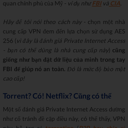
quan chính phủ của Mỹ -
ví dụ như
FBI
và
CIA
.
Hãy để tôi nói theo cách này
- chọn một nhà
cung cấp VPN đem đến lựa chọn sử dụng AES
256 (
vì đây là đánh giá Private Internet Access
- bạn có thể dùng là nhà cung cấp này
)
cũng
giống như bạn đặt dữ liệu của mình trong tay
FBI để giúp nó an toàn.
Đó là mức độ bảo mật
cao cấp!
Torrent? Có! Netflix? Cũng có thể
Một số đánh giá Private Internet Access dường
như cố tránh đề cập điều này, có thể thấy, VPN
này hỗ trợ cả
torrenting
(
P2P hay chia sẻ