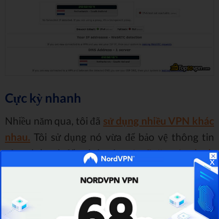
Cực kỳ nhanh
Nhiều năm qua, tôi đã
sử dụng nhiều VPN khác
nhau.
Tôi sử dụng nó vừa để bảo vệ thông tin
của mình, và để tránh các
vấn đề ăn cắp danh
x
[1]
tính có thể xảy ra
. Bởi vì bản chất công việc
của mình, tôi cũng cần một VPN
nhanh
- đặc
biệt về
tốc độ tải xuống
.
Do đó, tôi có thể chắc
chắn rằng không có dịch vụ nào khác đánh bại